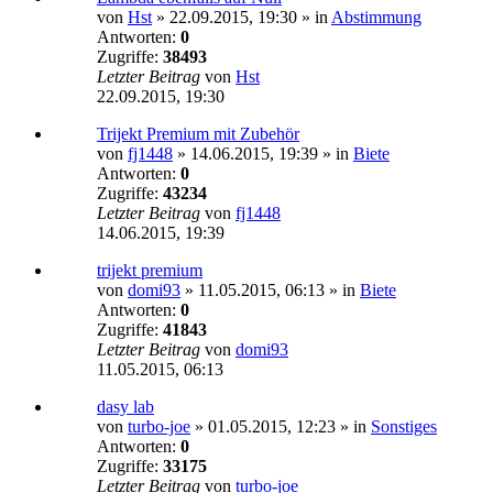
von
Hst
»
22.09.2015, 19:30
» in
Abstimmung
Antworten:
0
Zugriffe:
38493
Letzter Beitrag
von
Hst
22.09.2015, 19:30
Trijekt Premium mit Zubehör
von
fj1448
»
14.06.2015, 19:39
» in
Biete
Antworten:
0
Zugriffe:
43234
Letzter Beitrag
von
fj1448
14.06.2015, 19:39
trijekt premium
von
domi93
»
11.05.2015, 06:13
» in
Biete
Antworten:
0
Zugriffe:
41843
Letzter Beitrag
von
domi93
11.05.2015, 06:13
dasy lab
von
turbo-joe
»
01.05.2015, 12:23
» in
Sonstiges
Antworten:
0
Zugriffe:
33175
Letzter Beitrag
von
turbo-joe