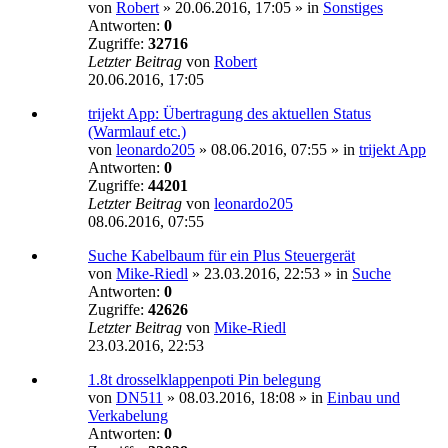
von
Robert
»
20.06.2016, 17:05
» in
Sonstiges
Antworten:
0
Zugriffe:
32716
Letzter Beitrag
von
Robert
20.06.2016, 17:05
trijekt App: Übertragung des aktuellen Status
(Warmlauf etc.)
von
leonardo205
»
08.06.2016, 07:55
» in
trijekt App
Antworten:
0
Zugriffe:
44201
Letzter Beitrag
von
leonardo205
08.06.2016, 07:55
Suche Kabelbaum für ein Plus Steuergerät
von
Mike-Riedl
»
23.03.2016, 22:53
» in
Suche
Antworten:
0
Zugriffe:
42626
Letzter Beitrag
von
Mike-Riedl
23.03.2016, 22:53
1.8t drosselklappenpoti Pin belegung
von
DN511
»
08.03.2016, 18:08
» in
Einbau und
Verkabelung
Antworten:
0