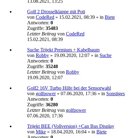
13.08.2021, 13:25
Golf 2 Drosselklappe mit Poti
von
CodeRed
»
15.02.2021, 08:39
» in
Biete
Antworten:
0
Zugriffe:
35483
Letzter Beitrag
von
CodeRed
15.02.2021, 08:39
Suche Trijekt Premium + Kabelbaum
von
Robby
»
19.09.2020, 12:07
» in
Suche
Antworten:
0
Zugriffe:
35248
Letzter Beitrag
von
Robby
19.09.2020, 12:07
Golf2 16V Turbo Hilfe bei der Sensorwahl
von
golfpower
»
07.06.2020, 17:36
» in
Sonstiges
Antworten:
0
Zugriffe:
36280
Letzter Beitrag
von
golfpower
07.06.2020, 17:36
Trijekt BEE (Vollversion) +Can Bus Display
von
Mike
»
18.04.2020, 16:04
» in
Biete
Antworten:
0