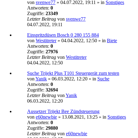
von
svenwe77
»
04.07.2022, 19:11
» in
Sonstiges
Antworten:
0
Zugriffe:
23349
Letzter Beitrag
von
svenwe77
04.07.2022, 19:11
Einspritzdüsen Bosch 0 280 155 884
von
Westitreter
»
04.04.2022, 12:50
» in
Biete
Antworten:
0
Zugriffe:
27976
Letzter Beitrag
von
Westitreter
04.04.2022, 12:50
Suche Trijekt Plus T101 Steuergerät zum testen
von
Yanik
»
06.03.2022, 12:20
» in
Suche
Antworten:
0
Zugriffe:
32694
Letzter Beitrag
von
Yanik
06.03.2022, 12:20
Aussetzer Trijekt Bee Zündsteuerung
von
e60newbie
»
13.08.2021, 13:25
» in
Sonstiges
Antworten:
0
Zugriffe:
29880
Letzter Beitrag
von
e60newbie