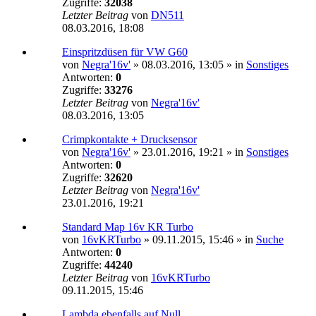
Zugriffe:
32038
Letzter Beitrag
von
DN511
08.03.2016, 18:08
Einspritzdüsen für VW G60
von
Negra'16v'
»
08.03.2016, 13:05
» in
Sonstiges
Antworten:
0
Zugriffe:
33276
Letzter Beitrag
von
Negra'16v'
08.03.2016, 13:05
Crimpkontakte + Drucksensor
von
Negra'16v'
»
23.01.2016, 19:21
» in
Sonstiges
Antworten:
0
Zugriffe:
32620
Letzter Beitrag
von
Negra'16v'
23.01.2016, 19:21
Standard Map 16v KR Turbo
von
16vKRTurbo
»
09.11.2015, 15:46
» in
Suche
Antworten:
0
Zugriffe:
44240
Letzter Beitrag
von
16vKRTurbo
09.11.2015, 15:46
Lambda ebenfalls auf Null