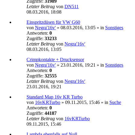
Zugriffe:
31989
Letzter Beitrag
von
DN511
08.03.2016, 18:08
Einspritzdüsen für VW G60
von
Negra'16v'
»
08.03.2016, 13:05
» in
Sonstiges
Antworten:
0
Zugriffe:
33233
Letzter Beitrag
von
Negra'16v'
08.03.2016, 13:05
Crimpkontakte + Drucksensor
von
Negra'16v'
»
23.01.2016, 19:21
» in
Sonstiges
Antworten:
0
Zugriffe:
32555
Letzter Beitrag
von
Negra'16v'
23.01.2016, 19:21
Standard Map 16v KR Turbo
von
16vKRTurbo
»
09.11.2015, 15:46
» in
Suche
Antworten:
0
Zugriffe:
44187
Letzter Beitrag
von
16vKRTurbo
09.11.2015, 15:46
Lambda ebenfalls auf Null