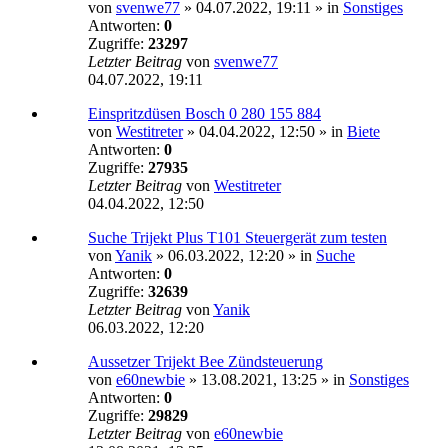
von
svenwe77
»
04.07.2022, 19:11
» in
Sonstiges
Antworten:
0
Zugriffe:
23297
Letzter Beitrag
von
svenwe77
04.07.2022, 19:11
Einspritzdüsen Bosch 0 280 155 884
von
Westitreter
»
04.04.2022, 12:50
» in
Biete
Antworten:
0
Zugriffe:
27935
Letzter Beitrag
von
Westitreter
04.04.2022, 12:50
Suche Trijekt Plus T101 Steuergerät zum testen
von
Yanik
»
06.03.2022, 12:20
» in
Suche
Antworten:
0
Zugriffe:
32639
Letzter Beitrag
von
Yanik
06.03.2022, 12:20
Aussetzer Trijekt Bee Zündsteuerung
von
e60newbie
»
13.08.2021, 13:25
» in
Sonstiges
Antworten:
0
Zugriffe:
29829
Letzter Beitrag
von
e60newbie