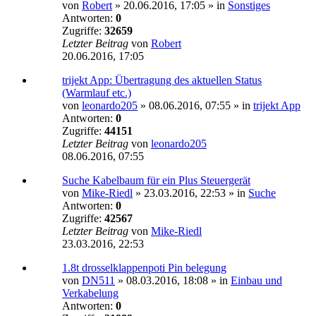
von
Robert
»
20.06.2016, 17:05
» in
Sonstiges
Antworten:
0
Zugriffe:
32659
Letzter Beitrag
von
Robert
20.06.2016, 17:05
trijekt App: Übertragung des aktuellen Status
(Warmlauf etc.)
von
leonardo205
»
08.06.2016, 07:55
» in
trijekt App
Antworten:
0
Zugriffe:
44151
Letzter Beitrag
von
leonardo205
08.06.2016, 07:55
Suche Kabelbaum für ein Plus Steuergerät
von
Mike-Riedl
»
23.03.2016, 22:53
» in
Suche
Antworten:
0
Zugriffe:
42567
Letzter Beitrag
von
Mike-Riedl
23.03.2016, 22:53
1.8t drosselklappenpoti Pin belegung
von
DN511
»
08.03.2016, 18:08
» in
Einbau und
Verkabelung
Antworten:
0