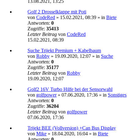
13.08.2021, 13:25
Golf 2 Drosselklappe mit Poti
von
CodeRed
»
15.02.2021, 08:39
» in
Biete
Antworten:
0
Zugriffe:
35413
Letzter Beitrag
von
CodeRed
15.02.2021, 08:39
Suche Trijekt Premium + Kabelbaum
von
Robby
»
19.09.2020, 12:07
» in
Suche
Antworten:
0
Zugriffe:
35177
Letzter Beitrag
von
Robby
19.09.2020, 12:07
Golf2 16V Turbo Hilfe bei der Sensorwahl
von
golfpower
»
07.06.2020, 17:36
» in
Sonstiges
Antworten:
0
Zugriffe:
36204
Letzter Beitrag
von
golfpower
07.06.2020, 17:36
Trijekt BEE (Vollversion) +Can Bus Display
von
Mike
»
18.04.2020, 16:04
» in
Biete
Antworten:
0