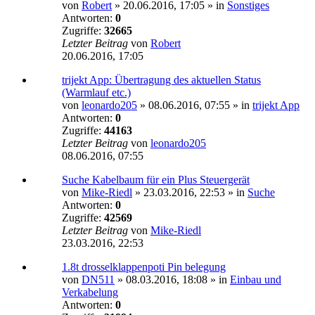
von
Robert
»
20.06.2016, 17:05
» in
Sonstiges
Antworten:
0
Zugriffe:
32665
Letzter Beitrag
von
Robert
20.06.2016, 17:05
trijekt App: Übertragung des aktuellen Status
(Warmlauf etc.)
von
leonardo205
»
08.06.2016, 07:55
» in
trijekt App
Antworten:
0
Zugriffe:
44163
Letzter Beitrag
von
leonardo205
08.06.2016, 07:55
Suche Kabelbaum für ein Plus Steuergerät
von
Mike-Riedl
»
23.03.2016, 22:53
» in
Suche
Antworten:
0
Zugriffe:
42569
Letzter Beitrag
von
Mike-Riedl
23.03.2016, 22:53
1.8t drosselklappenpoti Pin belegung
von
DN511
»
08.03.2016, 18:08
» in
Einbau und
Verkabelung
Antworten:
0