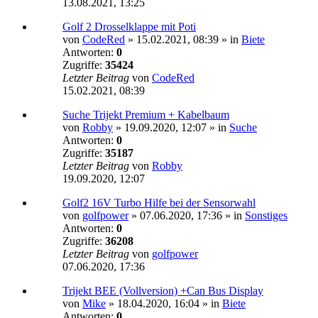
13.08.2021, 13:25
Golf 2 Drosselklappe mit Poti
von
CodeRed
»
15.02.2021, 08:39
» in
Biete
Antworten:
0
Zugriffe:
35424
Letzter Beitrag
von
CodeRed
15.02.2021, 08:39
Suche Trijekt Premium + Kabelbaum
von
Robby
»
19.09.2020, 12:07
» in
Suche
Antworten:
0
Zugriffe:
35187
Letzter Beitrag
von
Robby
19.09.2020, 12:07
Golf2 16V Turbo Hilfe bei der Sensorwahl
von
golfpower
»
07.06.2020, 17:36
» in
Sonstiges
Antworten:
0
Zugriffe:
36208
Letzter Beitrag
von
golfpower
07.06.2020, 17:36
Trijekt BEE (Vollversion) +Can Bus Display
von
Mike
»
18.04.2020, 16:04
» in
Biete
Antworten:
0