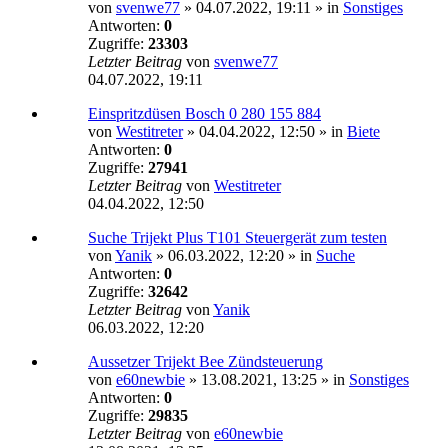
von
svenwe77
»
04.07.2022, 19:11
» in
Sonstiges
Antworten:
0
Zugriffe:
23303
Letzter Beitrag
von
svenwe77
04.07.2022, 19:11
Einspritzdüsen Bosch 0 280 155 884
von
Westitreter
»
04.04.2022, 12:50
» in
Biete
Antworten:
0
Zugriffe:
27941
Letzter Beitrag
von
Westitreter
04.04.2022, 12:50
Suche Trijekt Plus T101 Steuergerät zum testen
von
Yanik
»
06.03.2022, 12:20
» in
Suche
Antworten:
0
Zugriffe:
32642
Letzter Beitrag
von
Yanik
06.03.2022, 12:20
Aussetzer Trijekt Bee Zündsteuerung
von
e60newbie
»
13.08.2021, 13:25
» in
Sonstiges
Antworten:
0
Zugriffe:
29835
Letzter Beitrag
von
e60newbie