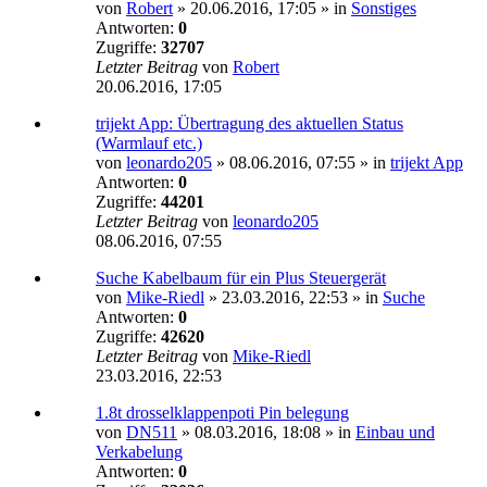
von
Robert
»
20.06.2016, 17:05
» in
Sonstiges
Antworten:
0
Zugriffe:
32707
Letzter Beitrag
von
Robert
20.06.2016, 17:05
trijekt App: Übertragung des aktuellen Status
(Warmlauf etc.)
von
leonardo205
»
08.06.2016, 07:55
» in
trijekt App
Antworten:
0
Zugriffe:
44201
Letzter Beitrag
von
leonardo205
08.06.2016, 07:55
Suche Kabelbaum für ein Plus Steuergerät
von
Mike-Riedl
»
23.03.2016, 22:53
» in
Suche
Antworten:
0
Zugriffe:
42620
Letzter Beitrag
von
Mike-Riedl
23.03.2016, 22:53
1.8t drosselklappenpoti Pin belegung
von
DN511
»
08.03.2016, 18:08
» in
Einbau und
Verkabelung
Antworten:
0