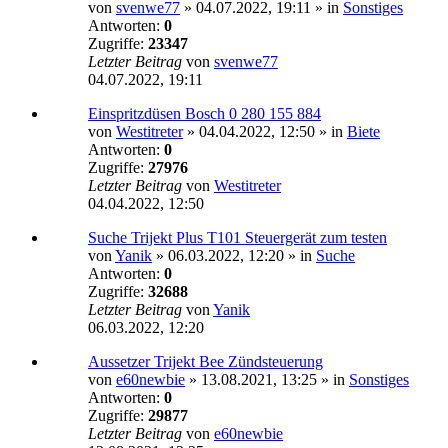
von
svenwe77
»
04.07.2022, 19:11
» in
Sonstiges
Antworten:
0
Zugriffe:
23347
Letzter Beitrag
von
svenwe77
04.07.2022, 19:11
Einspritzdüsen Bosch 0 280 155 884
von
Westitreter
»
04.04.2022, 12:50
» in
Biete
Antworten:
0
Zugriffe:
27976
Letzter Beitrag
von
Westitreter
04.04.2022, 12:50
Suche Trijekt Plus T101 Steuergerät zum testen
von
Yanik
»
06.03.2022, 12:20
» in
Suche
Antworten:
0
Zugriffe:
32688
Letzter Beitrag
von
Yanik
06.03.2022, 12:20
Aussetzer Trijekt Bee Zündsteuerung
von
e60newbie
»
13.08.2021, 13:25
» in
Sonstiges
Antworten:
0
Zugriffe:
29877
Letzter Beitrag
von
e60newbie