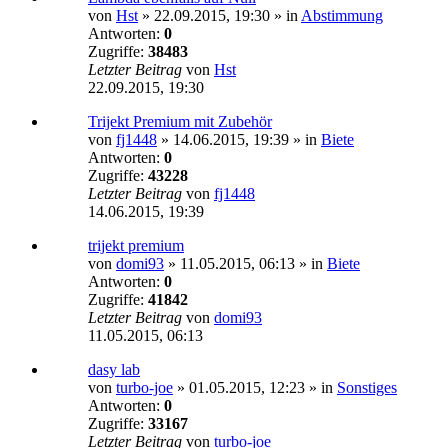
von
Hst
»
22.09.2015, 19:30
» in
Abstimmung
Antworten:
0
Zugriffe:
38483
Letzter Beitrag
von
Hst
22.09.2015, 19:30
Trijekt Premium mit Zubehör
von
fj1448
»
14.06.2015, 19:39
» in
Biete
Antworten:
0
Zugriffe:
43228
Letzter Beitrag
von
fj1448
14.06.2015, 19:39
trijekt premium
von
domi93
»
11.05.2015, 06:13
» in
Biete
Antworten:
0
Zugriffe:
41842
Letzter Beitrag
von
domi93
11.05.2015, 06:13
dasy lab
von
turbo-joe
»
01.05.2015, 12:23
» in
Sonstiges
Antworten:
0
Zugriffe:
33167
Letzter Beitrag
von
turbo-joe