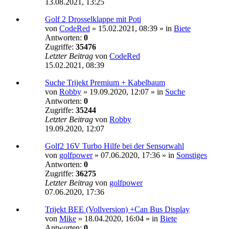
13.08.2021, 13:25
Golf 2 Drosselklappe mit Poti
von
CodeRed
»
15.02.2021, 08:39
» in
Biete
Antworten:
0
Zugriffe:
35476
Letzter Beitrag
von
CodeRed
15.02.2021, 08:39
Suche Trijekt Premium + Kabelbaum
von
Robby
»
19.09.2020, 12:07
» in
Suche
Antworten:
0
Zugriffe:
35244
Letzter Beitrag
von
Robby
19.09.2020, 12:07
Golf2 16V Turbo Hilfe bei der Sensorwahl
von
golfpower
»
07.06.2020, 17:36
» in
Sonstiges
Antworten:
0
Zugriffe:
36275
Letzter Beitrag
von
golfpower
07.06.2020, 17:36
Trijekt BEE (Vollversion) +Can Bus Display
von
Mike
»
18.04.2020, 16:04
» in
Biete
Antworten:
0