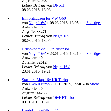
Zugriffe:
32036
Letzter Beitrag
von
DN511
08.03.2016, 18:08
Einspritzdüsen für VW G60
von
Negra'16v'
»
08.03.2016, 13:05
» in
Sonstiges
Antworten:
0
Zugriffe:
33271
Letzter Beitrag
von
Negra'16v'
08.03.2016, 13:05
Crimpkontakte + Drucksensor
von
Negra'16v'
»
23.01.2016, 19:21
» in
Sonstiges
Antworten:
0
Zugriffe:
32612
Letzter Beitrag
von
Negra'16v'
23.01.2016, 19:21
Standard Map 16v KR Turbo
von
16vKRTurbo
»
09.11.2015, 15:46
» in
Suche
Antworten:
0
Zugriffe:
44235
Letzter Beitrag
von
16vKRTurbo
09.11.2015, 15:46
Lambda ebenfalls auf Null