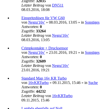
Zugriffe:
32035
Letzter Beitrag
von
DN511
08.03.2016, 18:08
Einspritzdüsen für VW G60
von
Negra'16v'
»
08.03.2016, 13:05
» in
Sonstiges
Antworten:
0
Zugriffe:
33264
Letzter Beitrag
von
Negra'16v'
08.03.2016, 13:05
Crimpkontakte + Drucksensor
von
Negra'16v'
»
23.01.2016, 19:21
» in
Sonstiges
Antworten:
0
Zugriffe:
32609
Letzter Beitrag
von
Negra'16v'
23.01.2016, 19:21
Standard Map 16v KR Turbo
von
16vKRTurbo
»
09.11.2015, 15:46
» in
Suche
Antworten:
0
Zugriffe:
44232
Letzter Beitrag
von
16vKRTurbo
09.11.2015, 15:46
Lambda ebenfalls auf Null