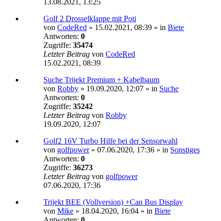
13.08.2021, 13:25
Golf 2 Drosselklappe mit Poti
von
CodeRed
»
15.02.2021, 08:39
» in
Biete
Antworten:
0
Zugriffe:
35474
Letzter Beitrag
von
CodeRed
15.02.2021, 08:39
Suche Trijekt Premium + Kabelbaum
von
Robby
»
19.09.2020, 12:07
» in
Suche
Antworten:
0
Zugriffe:
35242
Letzter Beitrag
von
Robby
19.09.2020, 12:07
Golf2 16V Turbo Hilfe bei der Sensorwahl
von
golfpower
»
07.06.2020, 17:36
» in
Sonstiges
Antworten:
0
Zugriffe:
36273
Letzter Beitrag
von
golfpower
07.06.2020, 17:36
Trijekt BEE (Vollversion) +Can Bus Display
von
Mike
»
18.04.2020, 16:04
» in
Biete
Antworten:
0