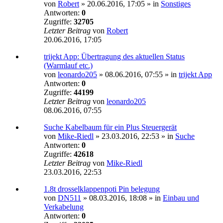
von
Robert
»
20.06.2016, 17:05
» in
Sonstiges
Antworten:
0
Zugriffe:
32705
Letzter Beitrag
von
Robert
20.06.2016, 17:05
trijekt App: Übertragung des aktuellen Status
(Warmlauf etc.)
von
leonardo205
»
08.06.2016, 07:55
» in
trijekt App
Antworten:
0
Zugriffe:
44199
Letzter Beitrag
von
leonardo205
08.06.2016, 07:55
Suche Kabelbaum für ein Plus Steuergerät
von
Mike-Riedl
»
23.03.2016, 22:53
» in
Suche
Antworten:
0
Zugriffe:
42618
Letzter Beitrag
von
Mike-Riedl
23.03.2016, 22:53
1.8t drosselklappenpoti Pin belegung
von
DN511
»
08.03.2016, 18:08
» in
Einbau und
Verkabelung
Antworten:
0