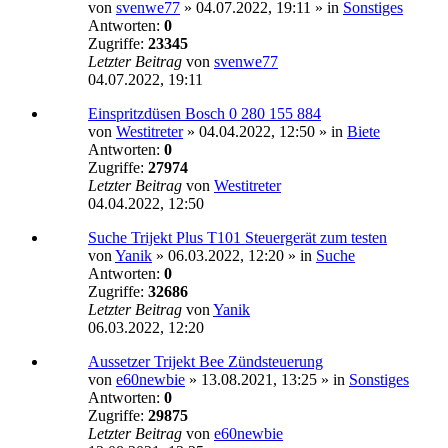
von
svenwe77
»
04.07.2022, 19:11
» in
Sonstiges
Antworten:
0
Zugriffe:
23345
Letzter Beitrag
von
svenwe77
04.07.2022, 19:11
Einspritzdüsen Bosch 0 280 155 884
von
Westitreter
»
04.04.2022, 12:50
» in
Biete
Antworten:
0
Zugriffe:
27974
Letzter Beitrag
von
Westitreter
04.04.2022, 12:50
Suche Trijekt Plus T101 Steuergerät zum testen
von
Yanik
»
06.03.2022, 12:20
» in
Suche
Antworten:
0
Zugriffe:
32686
Letzter Beitrag
von
Yanik
06.03.2022, 12:20
Aussetzer Trijekt Bee Zündsteuerung
von
e60newbie
»
13.08.2021, 13:25
» in
Sonstiges
Antworten:
0
Zugriffe:
29875
Letzter Beitrag
von
e60newbie