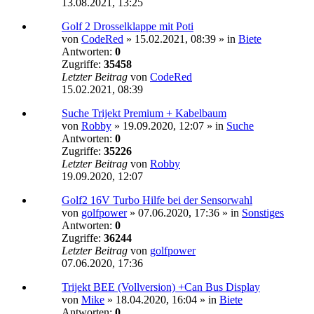
13.08.2021, 13:25
Golf 2 Drosselklappe mit Poti
von
CodeRed
»
15.02.2021, 08:39
» in
Biete
Antworten:
0
Zugriffe:
35458
Letzter Beitrag
von
CodeRed
15.02.2021, 08:39
Suche Trijekt Premium + Kabelbaum
von
Robby
»
19.09.2020, 12:07
» in
Suche
Antworten:
0
Zugriffe:
35226
Letzter Beitrag
von
Robby
19.09.2020, 12:07
Golf2 16V Turbo Hilfe bei der Sensorwahl
von
golfpower
»
07.06.2020, 17:36
» in
Sonstiges
Antworten:
0
Zugriffe:
36244
Letzter Beitrag
von
golfpower
07.06.2020, 17:36
Trijekt BEE (Vollversion) +Can Bus Display
von
Mike
»
18.04.2020, 16:04
» in
Biete
Antworten:
0