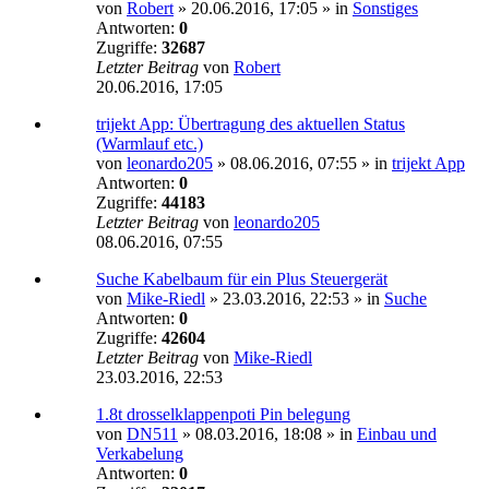
von
Robert
»
20.06.2016, 17:05
» in
Sonstiges
Antworten:
0
Zugriffe:
32687
Letzter Beitrag
von
Robert
20.06.2016, 17:05
trijekt App: Übertragung des aktuellen Status
(Warmlauf etc.)
von
leonardo205
»
08.06.2016, 07:55
» in
trijekt App
Antworten:
0
Zugriffe:
44183
Letzter Beitrag
von
leonardo205
08.06.2016, 07:55
Suche Kabelbaum für ein Plus Steuergerät
von
Mike-Riedl
»
23.03.2016, 22:53
» in
Suche
Antworten:
0
Zugriffe:
42604
Letzter Beitrag
von
Mike-Riedl
23.03.2016, 22:53
1.8t drosselklappenpoti Pin belegung
von
DN511
»
08.03.2016, 18:08
» in
Einbau und
Verkabelung
Antworten:
0