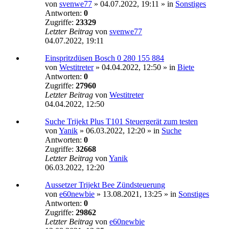
von
svenwe77
»
04.07.2022, 19:11
» in
Sonstiges
Antworten:
0
Zugriffe:
23329
Letzter Beitrag
von
svenwe77
04.07.2022, 19:11
Einspritzdüsen Bosch 0 280 155 884
von
Westitreter
»
04.04.2022, 12:50
» in
Biete
Antworten:
0
Zugriffe:
27960
Letzter Beitrag
von
Westitreter
04.04.2022, 12:50
Suche Trijekt Plus T101 Steuergerät zum testen
von
Yanik
»
06.03.2022, 12:20
» in
Suche
Antworten:
0
Zugriffe:
32668
Letzter Beitrag
von
Yanik
06.03.2022, 12:20
Aussetzer Trijekt Bee Zündsteuerung
von
e60newbie
»
13.08.2021, 13:25
» in
Sonstiges
Antworten:
0
Zugriffe:
29862
Letzter Beitrag
von
e60newbie