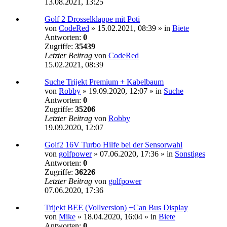
13.08.2021, 13:25
Golf 2 Drosselklappe mit Poti
von
CodeRed
»
15.02.2021, 08:39
» in
Biete
Antworten:
0
Zugriffe:
35439
Letzter Beitrag
von
CodeRed
15.02.2021, 08:39
Suche Trijekt Premium + Kabelbaum
von
Robby
»
19.09.2020, 12:07
» in
Suche
Antworten:
0
Zugriffe:
35206
Letzter Beitrag
von
Robby
19.09.2020, 12:07
Golf2 16V Turbo Hilfe bei der Sensorwahl
von
golfpower
»
07.06.2020, 17:36
» in
Sonstiges
Antworten:
0
Zugriffe:
36226
Letzter Beitrag
von
golfpower
07.06.2020, 17:36
Trijekt BEE (Vollversion) +Can Bus Display
von
Mike
»
18.04.2020, 16:04
» in
Biete
Antworten:
0