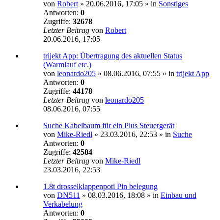
von
Robert
»
20.06.2016, 17:05
» in
Sonstiges
Antworten:
0
Zugriffe:
32678
Letzter Beitrag
von
Robert
20.06.2016, 17:05
trijekt App: Übertragung des aktuellen Status
(Warmlauf etc.)
von
leonardo205
»
08.06.2016, 07:55
» in
trijekt App
Antworten:
0
Zugriffe:
44178
Letzter Beitrag
von
leonardo205
08.06.2016, 07:55
Suche Kabelbaum für ein Plus Steuergerät
von
Mike-Riedl
»
23.03.2016, 22:53
» in
Suche
Antworten:
0
Zugriffe:
42584
Letzter Beitrag
von
Mike-Riedl
23.03.2016, 22:53
1.8t drosselklappenpoti Pin belegung
von
DN511
»
08.03.2016, 18:08
» in
Einbau und
Verkabelung
Antworten:
0