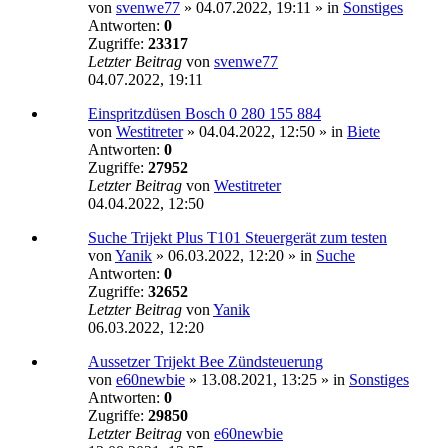
von
svenwe77
»
04.07.2022, 19:11
» in
Sonstiges
Antworten:
0
Zugriffe:
23317
Letzter Beitrag
von
svenwe77
04.07.2022, 19:11
Einspritzdüsen Bosch 0 280 155 884
von
Westitreter
»
04.04.2022, 12:50
» in
Biete
Antworten:
0
Zugriffe:
27952
Letzter Beitrag
von
Westitreter
04.04.2022, 12:50
Suche Trijekt Plus T101 Steuergerät zum testen
von
Yanik
»
06.03.2022, 12:20
» in
Suche
Antworten:
0
Zugriffe:
32652
Letzter Beitrag
von
Yanik
06.03.2022, 12:20
Aussetzer Trijekt Bee Zündsteuerung
von
e60newbie
»
13.08.2021, 13:25
» in
Sonstiges
Antworten:
0
Zugriffe:
29850
Letzter Beitrag
von
e60newbie