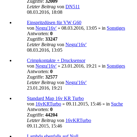
Zugriffe:
32009
Letzter Beitrag
von
DN511
08.03.2016, 18:08
Einspritzdüsen für VW G60
von
Negra'16v'
»
08.03.2016, 13:05
» in
Sonstiges
Antworten:
0
Zugriffe:
33247
Letzter Beitrag
von
Negra'16v'
08.03.2016, 13:05
Crimpkontakte + Drucksensor
von
Negra'16v'
»
23.01.2016, 19:21
» in
Sonstiges
Antworten:
0
Zugriffe:
32577
Letzter Beitrag
von
Negra'16v'
23.01.2016, 19:21
Standard Map 16v KR Turbo
von
16vKRTurbo
»
09.11.2015, 15:46
» in
Suche
Antworten:
0
Zugriffe:
44204
Letzter Beitrag
von
16vKRTurbo
09.11.2015, 15:46
Lambda ebenfalls auf Null