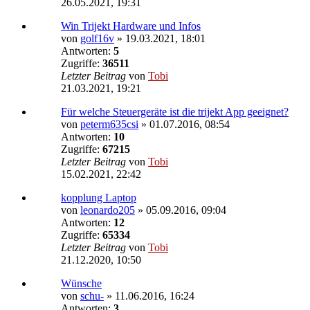
26.05.2021, 19:31
Win Trijekt Hardware und Infos
von
golf16v
»
19.03.2021, 18:01
Antworten:
5
Zugriffe:
36511
Letzter Beitrag
von
Tobi
21.03.2021, 19:21
Für welche Steuergeräte ist die trijekt App geeignet?
von
peterm635csi
»
01.07.2016, 08:54
Antworten:
10
Zugriffe:
67215
Letzter Beitrag
von
Tobi
15.02.2021, 22:42
kopplung Laptop
von
leonardo205
»
05.09.2016, 09:04
Antworten:
12
Zugriffe:
65334
Letzter Beitrag
von
Tobi
21.12.2020, 10:50
Wünsche
von
schu-
»
11.06.2016, 16:24
Antworten:
3