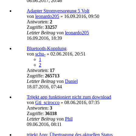
06.06.2017, 20:46
Adapter Stromversorgung 5 Volt
von
leonardo205
»
16.09.2016, 09:50
Antworten:
2
Zugriffe:
33257
Letzter Beitrag
von
leonardo205
16.09.2016, 18:39
Bluetooth-Kopplung
von
schu-
»
02.06.2016, 20:51
1
2
Antworten:
17
Zugriffe:
265713
Letzter Beitrag
von
Daniel
18.07.2016, 07:44
Trijekt app funktioniert nicht zum download
von
Gti_scirocco
»
08.06.2016, 07:35
Antworten:
3
Zugriffe:
36118
Letzter Beitrag
von
Phil
09.06.2016, 08:11
trijekt App: Übertragung des aktuellen Status