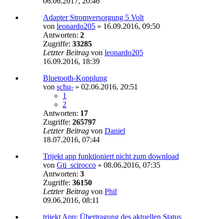
06.06.2017, 20:46
Adapter Stromversorgung 5 Volt
von
leonardo205
»
16.09.2016, 09:50
Antworten:
2
Zugriffe:
33285
Letzter Beitrag
von
leonardo205
16.09.2016, 18:39
Bluetooth-Kopplung
von
schu-
»
02.06.2016, 20:51
1
2
Antworten:
17
Zugriffe:
265797
Letzter Beitrag
von
Daniel
18.07.2016, 07:44
Trijekt app funktioniert nicht zum download
von
Gti_scirocco
»
08.06.2016, 07:35
Antworten:
3
Zugriffe:
36150
Letzter Beitrag
von
Phil
09.06.2016, 08:11
trijekt App: Übertragung des aktuellen Status