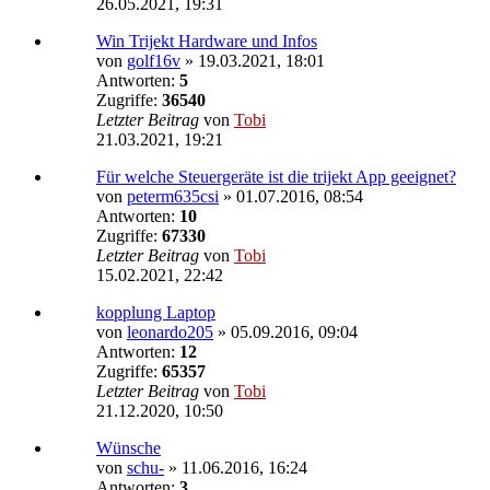
26.05.2021, 19:31
Win Trijekt Hardware und Infos
von
golf16v
»
19.03.2021, 18:01
Antworten:
5
Zugriffe:
36540
Letzter Beitrag
von
Tobi
21.03.2021, 19:21
Für welche Steuergeräte ist die trijekt App geeignet?
von
peterm635csi
»
01.07.2016, 08:54
Antworten:
10
Zugriffe:
67330
Letzter Beitrag
von
Tobi
15.02.2021, 22:42
kopplung Laptop
von
leonardo205
»
05.09.2016, 09:04
Antworten:
12
Zugriffe:
65357
Letzter Beitrag
von
Tobi
21.12.2020, 10:50
Wünsche
von
schu-
»
11.06.2016, 16:24
Antworten:
3