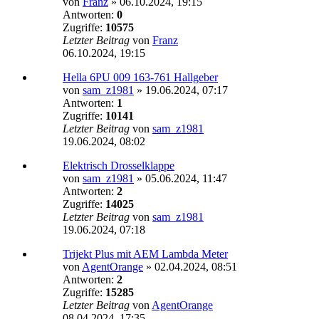
von
Franz
»
06.10.2024, 19:15
Antworten:
0
Zugriffe:
10575
Letzter Beitrag
von
Franz
06.10.2024, 19:15
Hella 6PU 009 163-761 Hallgeber
von
sam_z1981
»
19.06.2024, 07:17
Antworten:
1
Zugriffe:
10141
Letzter Beitrag
von
sam_z1981
19.06.2024, 08:02
Elektrisch Drosselklappe
von
sam_z1981
»
05.06.2024, 11:47
Antworten:
2
Zugriffe:
14025
Letzter Beitrag
von
sam_z1981
19.06.2024, 07:18
Trijekt Plus mit AEM Lambda Meter
von
AgentOrange
»
02.04.2024, 08:51
Antworten:
2
Zugriffe:
15285
Letzter Beitrag
von
AgentOrange
08.04.2024, 17:35