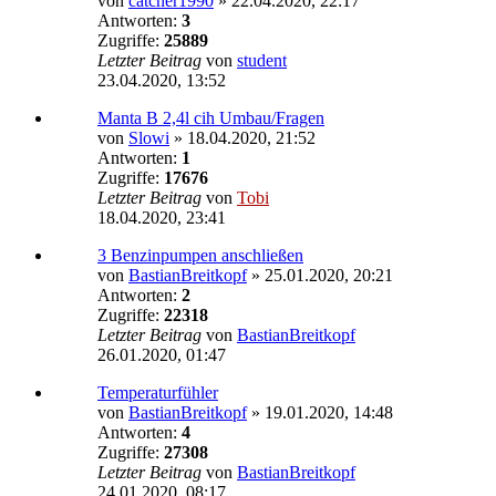
von
catcher1990
»
22.04.2020, 22:17
Antworten:
3
Zugriffe:
25889
Letzter Beitrag
von
student
23.04.2020, 13:52
Manta B 2,4l cih Umbau/Fragen
von
Slowi
»
18.04.2020, 21:52
Antworten:
1
Zugriffe:
17676
Letzter Beitrag
von
Tobi
18.04.2020, 23:41
3 Benzinpumpen anschließen
von
BastianBreitkopf
»
25.01.2020, 20:21
Antworten:
2
Zugriffe:
22318
Letzter Beitrag
von
BastianBreitkopf
26.01.2020, 01:47
Temperaturfühler
von
BastianBreitkopf
»
19.01.2020, 14:48
Antworten:
4
Zugriffe:
27308
Letzter Beitrag
von
BastianBreitkopf
24.01.2020, 08:17