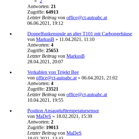
2
Antworten:
21
Zugriffe:
64913
Letzter Beitrag
von
office@ct-autoabc.at
06.06.2021, 19:12
Doppelfunkenspule an alter T101 mit Carbongehäuse
von
MarkusB
»
11.04.2021, 11:10
Antworten:
4
Zugriffe:
25653
Letzter Beitrag
von
MarkusB
28.04.2021, 20:07
Verkablen von Trijekt Bee
von
office@ct-autoabc.at
»
06.04.2021, 21:02
Antworten:
4
Zugriffe:
23521
Letzter Beitrag
von
office@ct-autoabc.at
10.04.2021, 19:55
Position Ansauglufttemperatursensor
von
MaDeS
»
18.02.2021, 15:39
Antworten:
2
Zugriffe:
19013
Letzter Beitrag
von
MaDeS
19.02.2021, 12:43