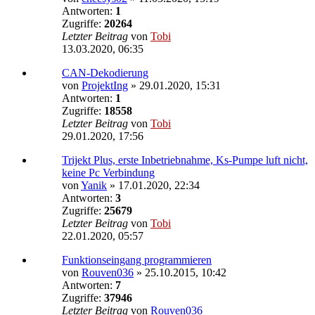
Antworten:
1
Zugriffe:
20264
Letzter Beitrag
von
Tobi
13.03.2020, 06:35
CAN-Dekodierung
von
ProjektIng
»
29.01.2020, 15:31
Antworten:
1
Zugriffe:
18558
Letzter Beitrag
von
Tobi
29.01.2020, 17:56
Trijekt Plus, erste Inbetriebnahme, Ks-Pumpe luft nicht,
keine Pc Verbindung
von
Yanik
»
17.01.2020, 22:34
Antworten:
3
Zugriffe:
25679
Letzter Beitrag
von
Tobi
22.01.2020, 05:57
Funktionseingang programmieren
von
Rouven036
»
25.10.2015, 10:42
Antworten:
7
Zugriffe:
37946
Letzter Beitrag
von
Rouven036