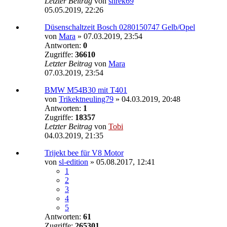
Letzter Beitrag
von
shrek69
05.05.2019, 22:26
Düsenschaltzeit Bosch 0280150747 Gelb/Opel
von
Mara
»
07.03.2019, 23:54
Antworten:
0
Zugriffe:
36610
Letzter Beitrag
von
Mara
07.03.2019, 23:54
BMW M54B30 mit T401
von
Trikektneuling79
»
04.03.2019, 20:48
Antworten:
1
Zugriffe:
18357
Letzter Beitrag
von
Tobi
04.03.2019, 21:35
Trijekt bee für V8 Motor
von
sl-edition
»
05.08.2017, 12:41
1
2
3
4
5
Antworten:
61
Zugriffe:
265301