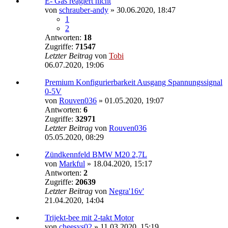
E- Gas reagiert nicht
von
schrauber-andy
»
30.06.2020, 18:47
1
2
Antworten:
18
Zugriffe:
71547
Letzter Beitrag
von
Tobi
06.07.2020, 19:06
Premium Konfigurierbarkeit Ausgang Spannungssignal
0-5V
von
Rouven036
»
01.05.2020, 19:07
Antworten:
6
Zugriffe:
32971
Letzter Beitrag
von
Rouven036
05.05.2020, 08:29
Zündkennfeld BMW M20 2,7L
von
Markful
»
18.04.2020, 15:17
Antworten:
2
Zugriffe:
20639
Letzter Beitrag
von
Negra'16v'
21.04.2020, 14:04
Trijekt-bee mit 2-takt Motor
von
cheesys02
»
11.03.2020, 15:19