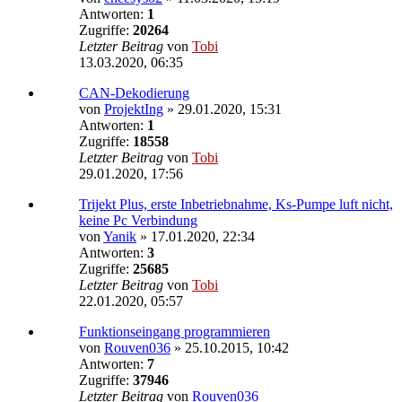
Antworten:
1
Zugriffe:
20264
Letzter Beitrag
von
Tobi
13.03.2020, 06:35
CAN-Dekodierung
von
ProjektIng
»
29.01.2020, 15:31
Antworten:
1
Zugriffe:
18558
Letzter Beitrag
von
Tobi
29.01.2020, 17:56
Trijekt Plus, erste Inbetriebnahme, Ks-Pumpe luft nicht,
keine Pc Verbindung
von
Yanik
»
17.01.2020, 22:34
Antworten:
3
Zugriffe:
25685
Letzter Beitrag
von
Tobi
22.01.2020, 05:57
Funktionseingang programmieren
von
Rouven036
»
25.10.2015, 10:42
Antworten:
7
Zugriffe:
37946
Letzter Beitrag
von
Rouven036