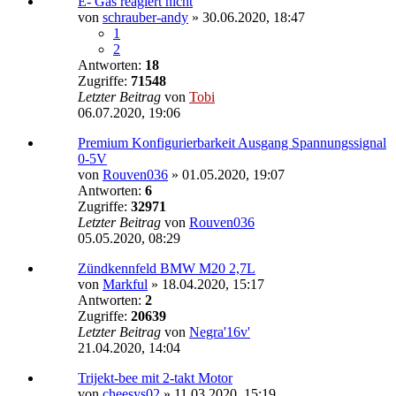
E- Gas reagiert nicht
von
schrauber-andy
»
30.06.2020, 18:47
1
2
Antworten:
18
Zugriffe:
71548
Letzter Beitrag
von
Tobi
06.07.2020, 19:06
Premium Konfigurierbarkeit Ausgang Spannungssignal
0-5V
von
Rouven036
»
01.05.2020, 19:07
Antworten:
6
Zugriffe:
32971
Letzter Beitrag
von
Rouven036
05.05.2020, 08:29
Zündkennfeld BMW M20 2,7L
von
Markful
»
18.04.2020, 15:17
Antworten:
2
Zugriffe:
20639
Letzter Beitrag
von
Negra'16v'
21.04.2020, 14:04
Trijekt-bee mit 2-takt Motor
von
cheesys02
»
11.03.2020, 15:19