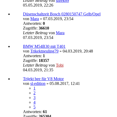
Letzter Beitrag
von
shrek69
05.05.2019, 22:26
Düsenschaltzeit Bosch 0280150747 Gelb/Opel
von
Mara
»
07.03.2019, 23:54
Antworten:
0
Zugriffe:
36610
Letzter Beitrag
von
Mara
07.03.2019, 23:54
BMW M54B30 mit T401
von
Trikektneuling79
»
04.03.2019, 20:48
Antworten:
1
Zugriffe:
18357
Letzter Beitrag
von
Tobi
04.03.2019, 21:35
Trijekt bee für V8 Motor
von
sl-edition
»
05.08.2017, 12:41
1
2
3
4
5
Antworten:
61
Zugriffe:
265304