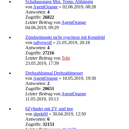
Schaltausgang Mot. Temp. Abhängig
von
AgentOrange
»
02.06.2019, 08:28
Antworten:
4
Zugriffe:
26822
Letzter Beitrag
von
AgentOrange
04.06.2019, 09:29
Zündzeitpunkt nicht synchron mit Kennfeld
von
rallyewolf
»
21.05.2019, 20:18
Antworten:
4
Zugriffe:
27216
Letzter Beitrag
von
Tobi
23.05.2019, 17:39
Drehzahlsignal Drehzahlmesser
von
AgentOrange
»
10.05.2019, 19:30
Antworten:
2
Zugriffe:
20651
Letzter Beitrag
von
AgentOrange
11.05.2019, 10:13
6Zylinder mit ZV und bee
von
shrek69
»
30.04.2019, 12:50
Antworten:
6
Zugriffe:
32153