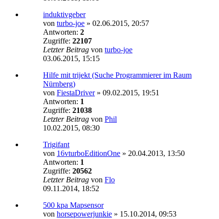
induktivgeber
von
turbo-joe
»
02.06.2015, 20:57
Antworten:
2
Zugriffe:
22107
Letzter Beitrag
von
turbo-joe
03.06.2015, 15:15
Hilfe mit trijekt (Suche Programmierer im Raum
Nürnberg)
von
FiestaDriver
»
09.02.2015, 19:51
Antworten:
1
Zugriffe:
21038
Letzter Beitrag
von
Phil
10.02.2015, 08:30
Trigifant
von
16vturboEditionOne
»
20.04.2013, 13:50
Antworten:
1
Zugriffe:
20562
Letzter Beitrag
von
Flo
09.11.2014, 18:52
500 kpa Mapsensor
von
horsepowerjunkie
»
15.10.2014, 09:53