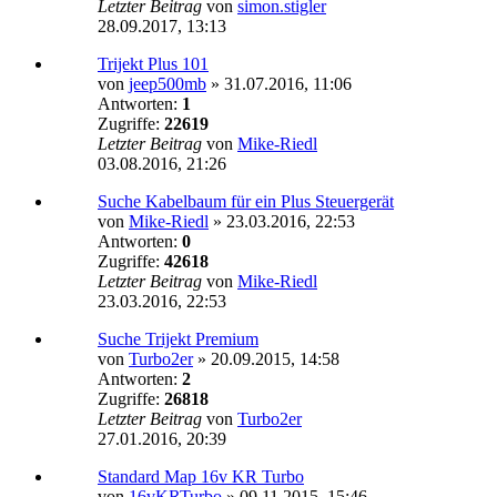
Letzter Beitrag
von
simon.stigler
28.09.2017, 13:13
Trijekt Plus 101
von
jeep500mb
»
31.07.2016, 11:06
Antworten:
1
Zugriffe:
22619
Letzter Beitrag
von
Mike-Riedl
03.08.2016, 21:26
Suche Kabelbaum für ein Plus Steuergerät
von
Mike-Riedl
»
23.03.2016, 22:53
Antworten:
0
Zugriffe:
42618
Letzter Beitrag
von
Mike-Riedl
23.03.2016, 22:53
Suche Trijekt Premium
von
Turbo2er
»
20.09.2015, 14:58
Antworten:
2
Zugriffe:
26818
Letzter Beitrag
von
Turbo2er
27.01.2016, 20:39
Standard Map 16v KR Turbo
von
16vKRTurbo
»
09.11.2015, 15:46