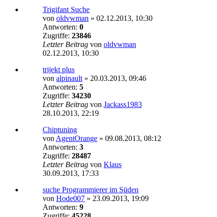
Trigifant Suche
von
oldvwman
»
02.12.2013, 10:30
Antworten:
0
Zugriffe:
23846
Letzter Beitrag
von
oldvwman
02.12.2013, 10:30
trijekt plus
von
alpinault
»
20.03.2013, 09:46
Antworten:
5
Zugriffe:
34230
Letzter Beitrag
von
Jackass1983
28.10.2013, 22:19
Chiptuning
von
AgentOrange
»
09.08.2013, 08:12
Antworten:
3
Zugriffe:
28487
Letzter Beitrag
von
Klaus
30.09.2013, 17:33
suche Programmierer im Süden
von
Hode007
»
23.09.2013, 19:09
Antworten:
9
Zugriffe:
45228