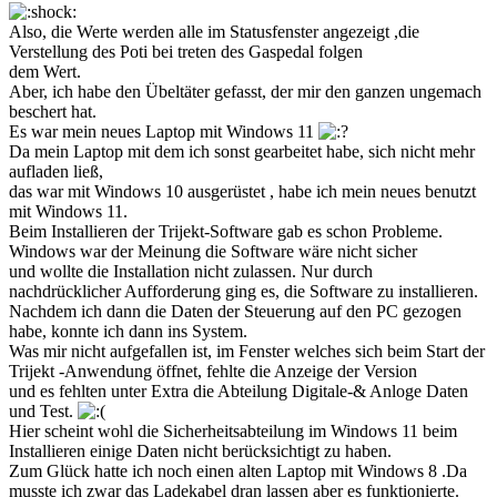
Also, die Werte werden alle im Statusfenster angezeigt ,die
Verstellung des Poti bei treten des Gaspedal folgen
dem Wert.
Aber, ich habe den Übeltäter gefasst, der mir den ganzen ungemach
beschert hat.
Es war mein neues Laptop mit Windows 11
Da mein Laptop mit dem ich sonst gearbeitet habe, sich nicht mehr
aufladen ließ,
das war mit Windows 10 ausgerüstet , habe ich mein neues benutzt
mit Windows 11.
Beim Installieren der Trijekt-Software gab es schon Probleme.
Windows war der Meinung die Software wäre nicht sicher
und wollte die Installation nicht zulassen. Nur durch
nachdrücklicher Aufforderung ging es, die Software zu installieren.
Nachdem ich dann die Daten der Steuerung auf den PC gezogen
habe, konnte ich dann ins System.
Was mir nicht aufgefallen ist, im Fenster welches sich beim Start der
Trijekt -Anwendung öffnet, fehlte die Anzeige der Version
und es fehlten unter Extra die Abteilung Digitale-& Anloge Daten
und Test.
Hier scheint wohl die Sicherheitsabteilung im Windows 11 beim
Installieren einige Daten nicht berücksichtigt zu haben.
Zum Glück hatte ich noch einen alten Laptop mit Windows 8 .Da
musste ich zwar das Ladekabel dran lassen aber es funktionierte.