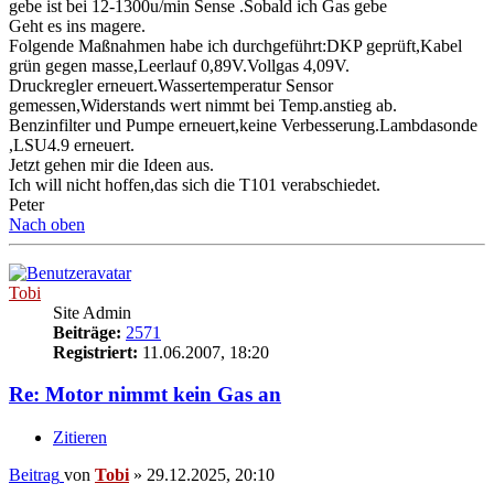
gebe ist bei 12-1300u/min Sense .Sobald ich Gas gebe
Geht es ins magere.
Folgende Maßnahmen habe ich durchgeführt:DKP geprüft,Kabel
grün gegen masse,Leerlauf 0,89V.Vollgas 4,09V.
Druckregler erneuert.Wassertemperatur Sensor
gemessen,Widerstands wert nimmt bei Temp.anstieg ab.
Benzinfilter und Pumpe erneuert,keine Verbesserung.Lambdasonde
,LSU4.9 erneuert.
Jetzt gehen mir die Ideen aus.
Ich will nicht hoffen,das sich die T101 verabschiedet.
Peter
Nach oben
Tobi
Site Admin
Beiträge:
2571
Registriert:
11.06.2007, 18:20
Re: Motor nimmt kein Gas an
Zitieren
Beitrag
von
Tobi
»
29.12.2025, 20:10